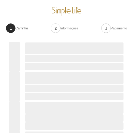
1
2
3
Carrinho
Informações
Pagamento