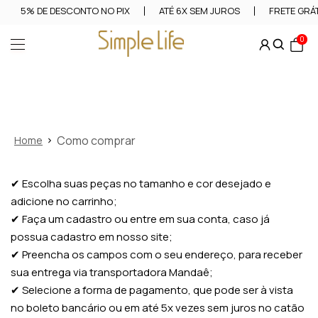
5% DE DESCONTO NO PIX
ATÉ 6X SEM JUROS
FRETE GRÁT
0
Como comprar
Home
✔ Escolha suas peças no tamanho e cor desejado e
adicione no carrinho;
✔ Faça um cadastro ou entre em sua conta, caso já
possua cadastro em nosso site;
✔ Preencha os campos com o seu endereço, para receber
sua entrega via transportadora Mandaê;
✔ Selecione a forma de pagamento, que pode ser à vista
no boleto bancário ou em até 5x vezes sem juros no catão