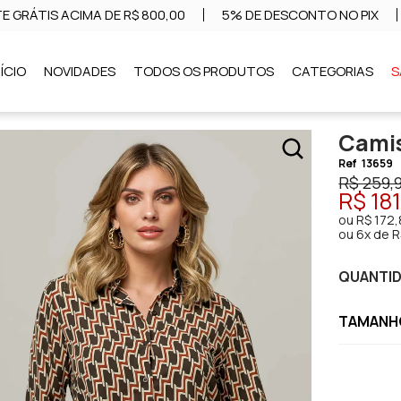
E GRÁTIS ACIMA DE R$ 800,00
5% DE DESCONTO NO PIX
NÍCIO
NOVIDADES
TODOS OS PRODUTOS
CATEGORIAS
S
Cami
Ref
13659
R$ 259,
R$ 18
ou
R$ 172,
ou
6x de R
QUANTI
TAMANHO