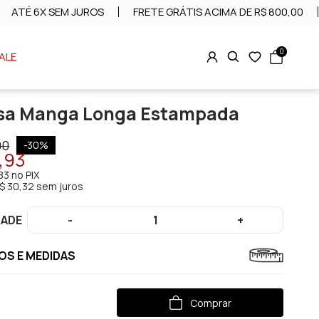
ATÉ 6X SEM JUROS
FRETE GRÁTIS ACIMA DE R$ 800,00
0
ALE
sa Manga Longa Estampada
90
-
30
%
1,93
83
no PIX
$ 30,32 sem juros
DADE
-
1
+
S E MEDIDAS
Comprar