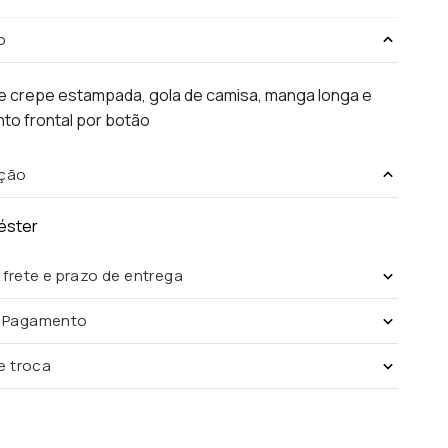
o
e crepe estampada, gola de camisa, manga longa e
to frontal por botão
ção
éster
 frete e prazo de entrega
e Pagamento
de troca