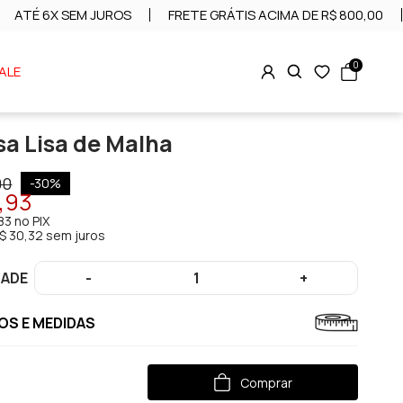
ATÉ 6X SEM JUROS
FRETE GRÁTIS ACIMA DE R$ 800,00
0
ALE
a Lisa de Malha
90
-
30
%
1,93
83
no PIX
$ 30,32 sem juros
DADE
-
1
+
S E MEDIDAS
Comprar