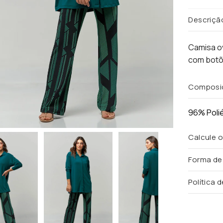
Descriçã
Camisa ov
com botõ
Composi
96% Poli
Calcule o
Forma d
Política 