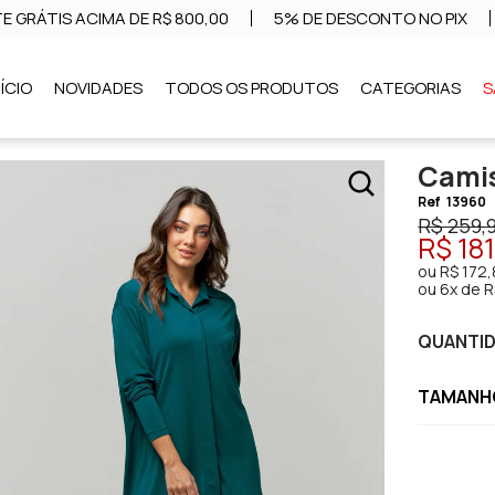
E GRÁTIS ACIMA DE R$ 800,00
5% DE DESCONTO NO PIX
NÍCIO
NOVIDADES
TODOS OS PRODUTOS
CATEGORIAS
S
Camis
Ref
13960
R$ 259,
R$ 18
ou
R$ 172,
ou
6x de R
QUANTI
TAMANHO