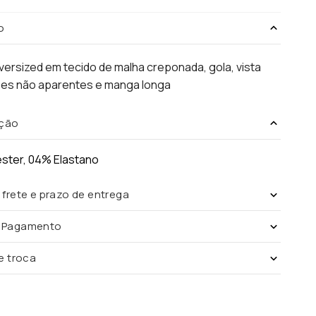
o
ersized em tecido de malha creponada, gola, vista
es não aparentes e manga longa
ção
éster, 04% Elastano
 frete e prazo de entrega
e Pagamento
de troca