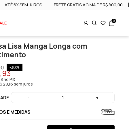
ATÉ 6X SEM JUROS
FRETE GRÁTIS ACIMA DE R$ 800,00
0
ALE
a Lisa Manga Longa com
zimento
90
-
30
%
4,93
18
no PIX
$ 29,16 sem juros
DADE
-
1
+
S E MEDIDAS