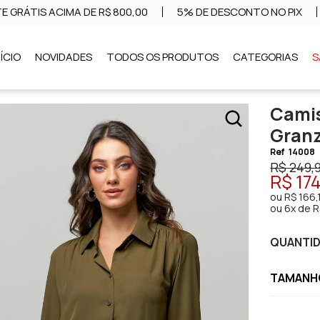
E GRÁTIS ACIMA DE R$ 800,00
5% DE DESCONTO NO PIX
NÍCIO
NOVIDADES
TODOS OS PRODUTOS
CATEGORIAS
S
Camis
Gran
Ref
14008
R$ 249,
R$ 17
ou
R$ 166,
ou
6x de R
QUANTI
TAMANHO