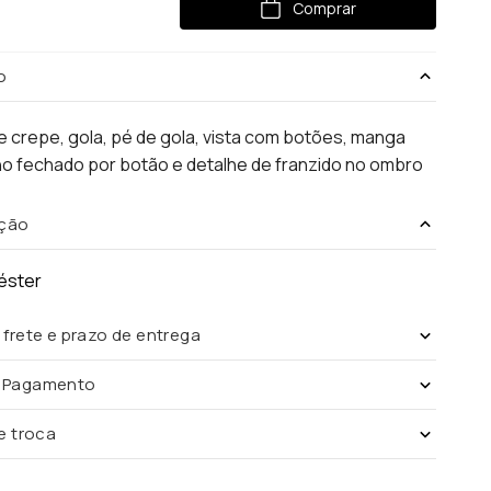
Comprar
o
 crepe, gola, pé de gola, vista com botões, manga
o fechado por botão e detalhe de franzido no ombro
ção
éster
 frete e prazo de entrega
e Pagamento
de troca