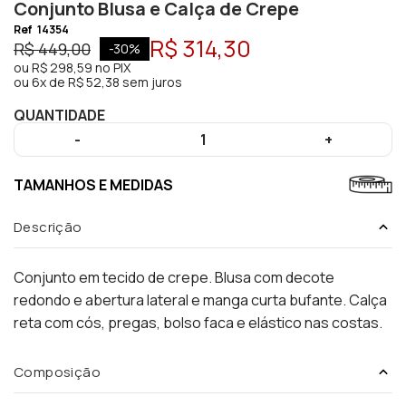
Conjunto Blusa e Calça de Crepe
Ref
14354
R$ 314,30
R$ 449,00
-
30
%
ou
R$ 298,59
no PIX
ou
6x de R$ 52,38 sem juros
QUANTIDADE
-
1
+
TAMANHOS E MEDIDAS
Descrição
Conjunto em tecido de crepe. Blusa com decote
redondo e abertura lateral e manga curta bufante. Calça
reta com cós, pregas, bolso faca e elástico nas costas.
Composição