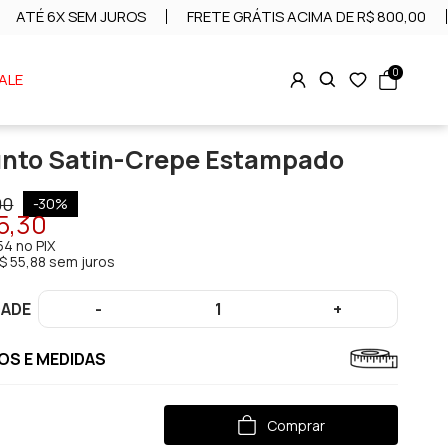
ATÉ 6X SEM JUROS
FRETE GRÁTIS ACIMA DE R$ 800,00
0
ALE
nto Satin-Crepe Estampado
00
-
30
%
5,30
54
no PIX
$ 55,88 sem juros
DADE
-
1
+
S E MEDIDAS
Comprar