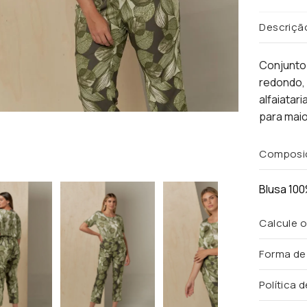
Descriçã
Conjunto 
redondo, 
alfaiatar
para maio
Composi
Blusa 100
Calcule o
Forma d
Política 