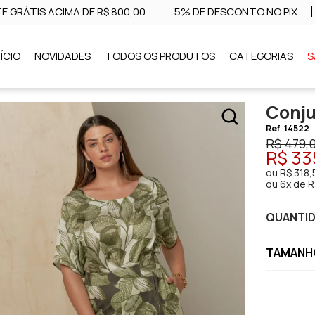
E GRÁTIS ACIMA DE R$ 800,00
5% DE DESCONTO NO PIX
NÍCIO
NOVIDADES
TODOS OS PRODUTOS
CATEGORIAS
S
Conju
Ref
14522
R$ 479,
R$ 33
ou
R$ 318,
ou
6x de R
QUANTI
TAMANHO