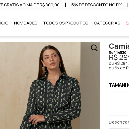
E GRÁTIS ACIMA DE R$ 800,00
5% DE DESCONTO NO PIX
NÍCIO
NOVIDADES
TODOS OS PRODUTOS
CATEGORIAS
S
Camis
Ref
14530
R$ 29
ou
R$ 284
ou
6x de R
TAMANHO
Descriçã