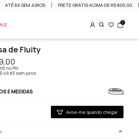
ATÉ 6X SEM JUROS
FRETE GRÁTIS ACIMA DE R$ 800,00
0
ALE
a de Fluity
9,00
,05
no PIX
$ 49,83 sem juros
S E MEDIDAS
Avise-me quando chegar
o