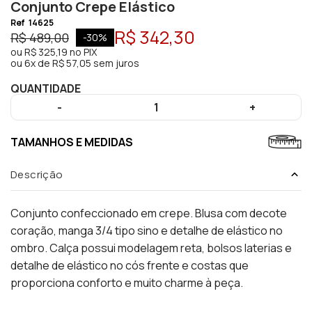
Conjunto Crepe Elástico
Ref
14625
R$ 342,30
R$ 489,00
-
30
%
ou
R$ 325,19
no PIX
ou
6x de R$ 57,05 sem juros
QUANTIDADE
-
1
+
TAMANHOS E MEDIDAS
Descrição
Conjunto confeccionado em crepe. Blusa com decote
coração, manga 3/4 tipo sino e detalhe de elástico no
ombro. Calça possui modelagem reta, bolsos laterias e
detalhe de elástico no cós frente e costas que
proporciona conforto e muito charme à peça.