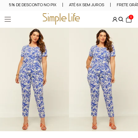
5% DE DESCONTO NO PIX
ATÉ 6X SEM JUROS
FRETE GRÁT
0