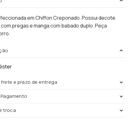
o
nfeccionada em Chiffon Creponado. Possui decote
 com pregas e manga com babado duplo. Peça
orro.
ção
éster
 frete e prazo de entrega
e Pagamento
de troca