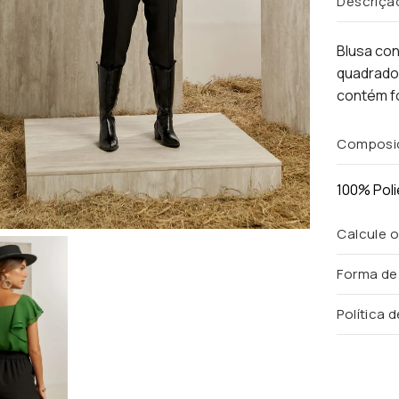
Descriçã
Blusa co
quadrado
contém f
Composi
100% Poli
Calcule o
Forma d
Política 