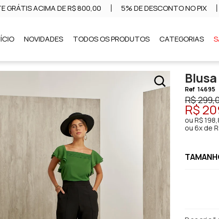
E GRÁTIS ACIMA DE R$ 800,00
5% DE DESCONTO NO PIX
NÍCIO
NOVIDADES
TODOS OS PRODUTOS
CATEGORIAS
S
Blusa
Ref
14695
R$ 299,
R$ 20
ou
R$ 198
ou
6x de R
TAMANHO