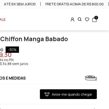
ATÉ 6X SEM JUROS
FRETE GRÁTIS ACIMA DE R$ 800,00
0
ALE
 Chiffon Manga Babado
00
-
30
%
9,30
,84
no PIX
$ 34,88 sem juros
S E MEDIDAS
Avise-me quando chegar