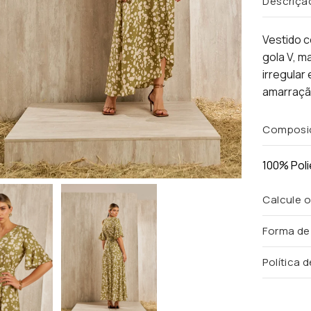
Descriçã
Vestido 
gola V, m
irregular
amarraçã
Composi
100% Poli
Calcule o
Forma d
Política 