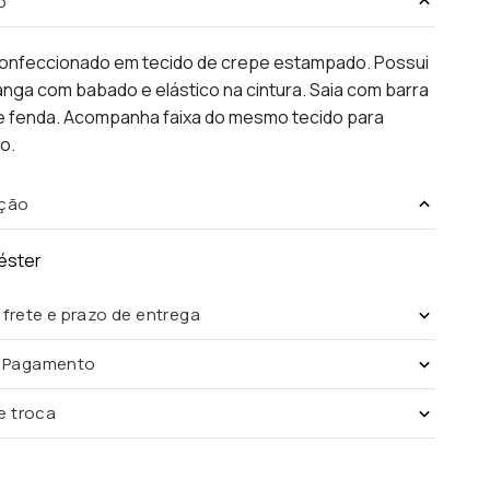
o
confeccionado em tecido de crepe estampado. Possui
anga com babado e elástico na cintura. Saia com barra
 e fenda. Acompanha faixa do mesmo tecido para
o.
ção
éster
 frete e prazo de entrega
e Pagamento
de troca