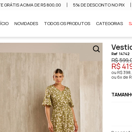
E GRÁTIS ACIMA DE R$ 800,00
5% DE DESCONTO NO PIX
NÍCIO
NOVIDADES
TODOS OS PRODUTOS
CATEGORIAS
S
Vesti
Ref
14742
R$ 599,
R$ 41
ou
R$ 398
ou
6x de R
TAMANHO