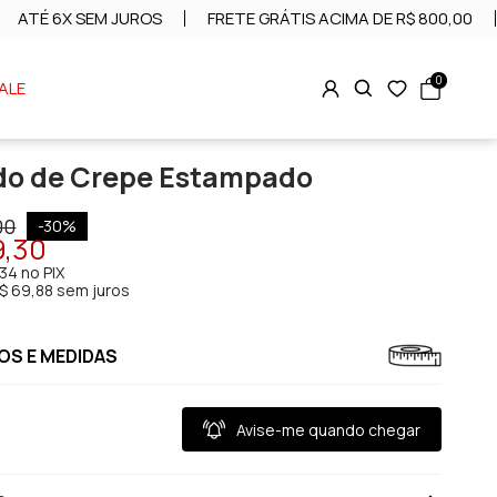
ATÉ 6X SEM JUROS
FRETE GRÁTIS ACIMA DE R$ 800,00
0
ALE
do de Crepe Estampado
00
-
30
%
9,30
,34
no PIX
$ 69,88 sem juros
S E MEDIDAS
Avise-me quando chegar