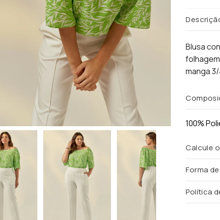
Descriçã
Blusa co
folhagem.
manga 3/4
Composi
100% Poli
Calcule o
Forma d
Política 