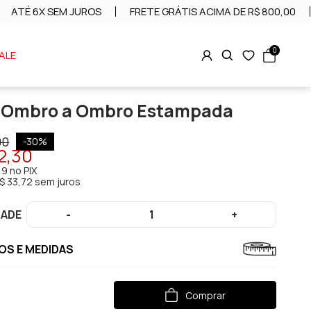
ATÉ 6X SEM JUROS
FRETE GRÁTIS ACIMA DE R$ 800,00
0
ALE
a Ombro a Ombro Estampada
00
-
30
%
2,30
19
no PIX
$ 33,72 sem juros
DADE
-
1
+
S E MEDIDAS
Comprar