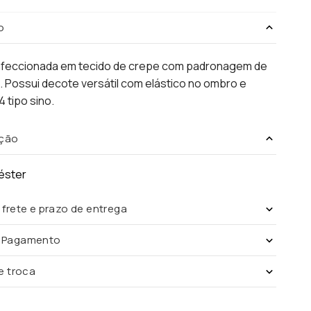
o
nfeccionada em tecido de crepe com padronagem de
 Possui decote versátil com elástico no ombro e
 tipo sino.
ção
éster
 frete e prazo de entrega
e Pagamento
de troca