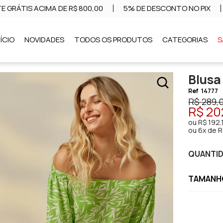
E GRÁTIS ACIMA DE R$ 800,00
5% DE DESCONTO NO PIX
NÍCIO
NOVIDADES
TODOS OS PRODUTOS
CATEGORIAS
S
Blus
Ref
14777
R$ 289,
R$ 20
ou
R$ 192,
ou
6x de R
QUANTI
TAMANHO