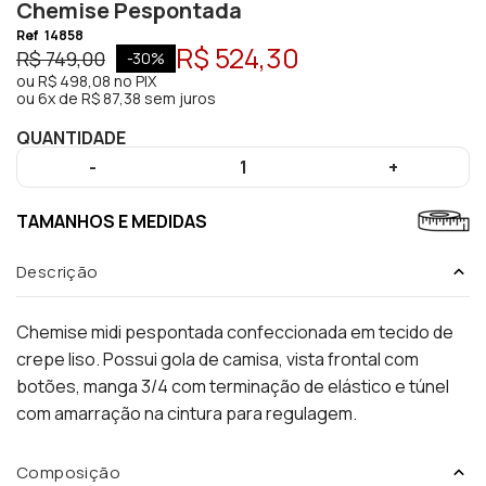
Chemise Pespontada
Ref
14858
R$ 524,30
R$ 749,00
-
30
%
ou
R$ 498,08
no PIX
ou
6x de R$ 87,38 sem juros
QUANTIDADE
-
1
+
TAMANHOS E MEDIDAS
Descrição
Chemise midi pespontada confeccionada em tecido de
crepe liso. Possui gola de camisa, vista frontal com
botões, manga 3/4 com terminação de elástico e túnel
com amarração na cintura para regulagem.
Composição