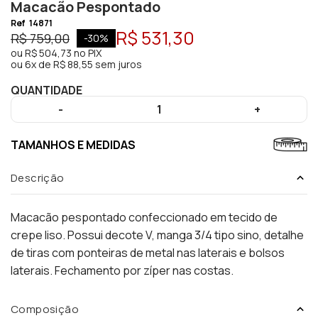
Macacão Pespontado
Ref
14871
R$ 531,30
R$ 759,00
-
30
%
ou
R$ 504,73
no PIX
ou
6x de R$ 88,55 sem juros
QUANTIDADE
-
1
+
TAMANHOS E MEDIDAS
Descrição
Macacão pespontado confeccionado em tecido de
crepe liso. Possui decote V, manga 3/4 tipo sino, detalhe
de tiras com ponteiras de metal nas laterais e bolsos
laterais. Fechamento por zíper nas costas.
Composição