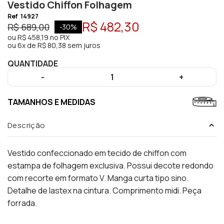
Vestido Chiffon Folhagem
Ref
14927
R$ 482,30
R$ 689,00
-
30
%
ou
R$ 458,19
no PIX
ou
6x de R$ 80,38 sem juros
QUANTIDADE
-
1
+
TAMANHOS E MEDIDAS
Descrição
Vestido confeccionado em tecido de chiffon com
estampa de folhagem exclusiva. Possui decote redondo
com recorte em formato V. Manga curta tipo sino.
Detalhe de lastex na cintura. Comprimento midi. Peça
forrada.