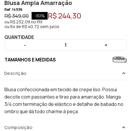
Blusa Ampla Amarração
Ref
14936
R$ 244,30
R$ 349,00
-
30
%
ou
R$ 232,09
no PIX
ou
6x de R$ 40,72 sem juros
QUANTIDADE
-
1
+
TAMANHOS E MEDIDAS
Descrição
Blusa confeccionada em tecido de crepe liso. Possui
decote com passantes e tiras para amarração. Manga
3/4 com terminação de elástico e detalhe de babado no
ombro que dá todo charme à peça.
Composição