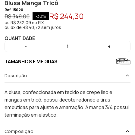
Blusa Manga Tricô
Ref
15020
R$ 244,30
R$ 349,00
-
30
%
ou
R$ 232,09
no PIX
ou
6x de R$ 40,72 sem juros
QUANTIDADE
-
1
+
TAMANHOS E MEDIDAS
Descrição
A blusa, confeccionada em tecido de crepe liso e
mangas em tricô, possui decote redondo e tiras
embutidas para ajuste e amarração. A manga 3/4 possui
terminação em elástico.
Composição