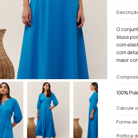
Descriçã
O conjunt
blusa pos
com elást
com detal
maior con
Composi
100% Poli
Calcule o
Forma d
Política 