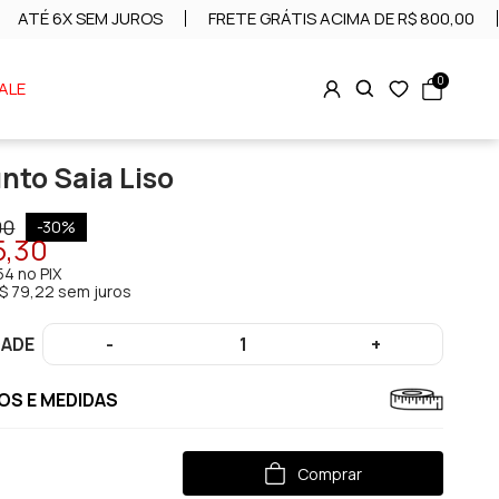
ATÉ 6X SEM JUROS
FRETE GRÁTIS ACIMA DE R$ 800,00
0
ALE
nto Saia Liso
00
-
30
%
5,30
54
no PIX
$ 79,22 sem juros
DADE
-
1
+
S E MEDIDAS
Comprar