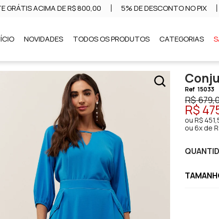
E GRÁTIS ACIMA DE R$ 800,00
5% DE DESCONTO NO PIX
NÍCIO
NOVIDADES
TODOS OS PRODUTOS
CATEGORIAS
S
Conju
Ref
15033
R$ 679,
R$ 47
ou
R$ 451,
ou
6x de R
QUANTI
TAMANHO