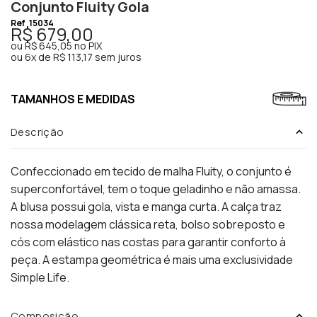
Conjunto Fluity Gola
Ref
15034
R$ 679,00
ou
R$ 645,05
no PIX
ou
6x de R$ 113,17 sem juros
TAMANHOS E MEDIDAS
Descrição
Confeccionado em tecido de malha Fluity, o conjunto é
superconfortável, tem o toque geladinho e não amassa.
A blusa possui gola, vista e manga curta. A calça traz
nossa modelagem clássica reta, bolso sobreposto e
cós com elástico nas costas para garantir conforto à
peça. A estampa geométrica é mais uma exclusividade
Simple Life.
Composição