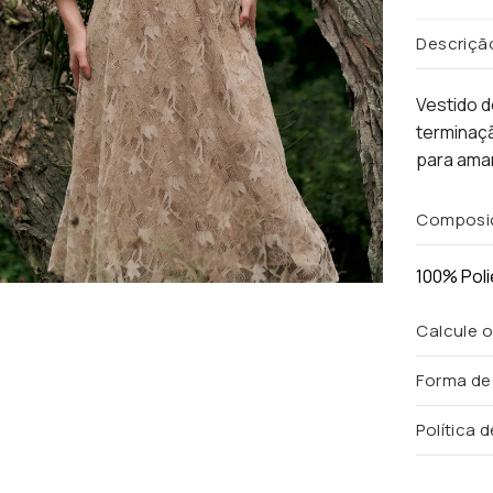
Descriçã
Vestido 
terminaç
para amar
Composi
100% Poli
Calcule o
Forma d
Política 