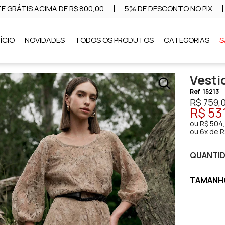
E GRÁTIS ACIMA DE R$ 800,00
5% DE DESCONTO NO PIX
NÍCIO
NOVIDADES
TODOS OS PRODUTOS
CATEGORIAS
S
Vesti
Ref
15213
R$ 759,
R$ 53
ou
R$ 504
ou
6x de R
QUANTI
TAMANHO