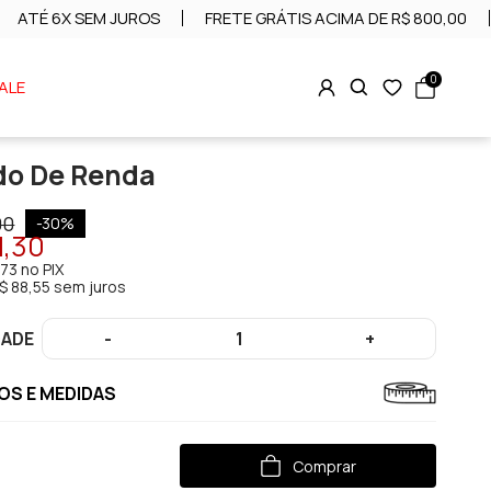
ATÉ 6X SEM JUROS
FRETE GRÁTIS ACIMA DE R$ 800,00
0
ALE
do De Renda
00
-
30
%
1,30
,73
no PIX
$ 88,55 sem juros
DADE
-
1
+
S E MEDIDAS
Comprar