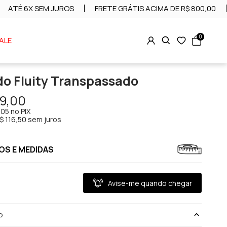
ATÉ 6X SEM JUROS
FRETE GRÁTIS ACIMA DE R$ 800,00
0
ALE
do Fluity Transpassado
9,00
,05
no PIX
$ 116,50 sem juros
S E MEDIDAS
Avise-me quando chegar
o