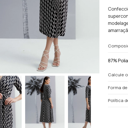
Confeccio
superconf
modelage
amarração
Composi
87% Poli
Calcule o
Forma d
Política 