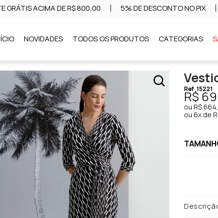
E GRÁTIS ACIMA DE R$ 800,00
5% DE DESCONTO NO PIX
NÍCIO
NOVIDADES
TODOS OS PRODUTOS
CATEGORIAS
S
Vesti
Ref
15221
R$ 69
ou
R$ 664
ou
6x de R
TAMANHO
Descriçã