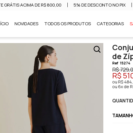
E GRÁTIS ACIMA DE R$ 800,00
5% DE DESCONTO NO PIX
NÍCIO
NOVIDADES
TODOS OS PRODUTOS
CATEGORIAS
S
Conju
de Zí
Ref
15274
R$ 729,
R$ 51
ou
R$ 484
ou
6x de R
QUANTI
TAMANHO