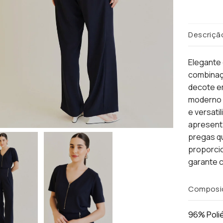
Descriçã
Elegante 
combinaçã
decote em
moderno 
e versati
apresenta
pregas qu
proporcio
garante c
Composi
96% Poli