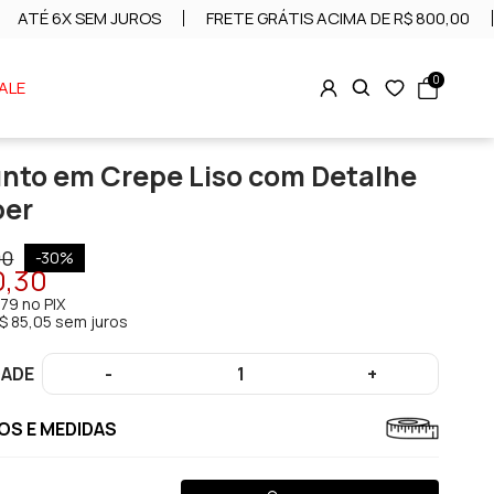
ATÉ 6X SEM JUROS
FRETE GRÁTIS ACIMA DE R$ 800,00
0
ALE
nto em Crepe Liso com Detalhe
per
00
-
30
%
0,30
,79
no PIX
$ 85,05 sem juros
DADE
-
1
+
S E MEDIDAS