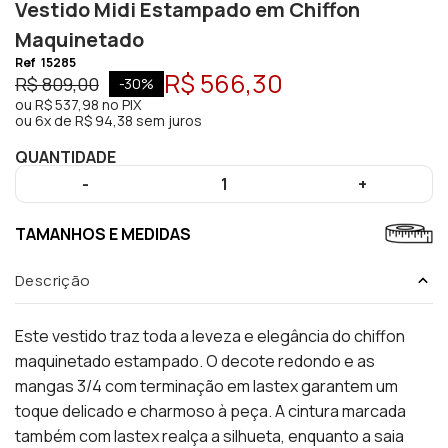
Vestido Midi Estampado em Chiffon
Maquinetado
Ref
15285
R$ 566,30
R$ 809,00
-
30
%
ou
R$ 537,98
no PIX
ou
6x de R$ 94,38 sem juros
QUANTIDADE
-
1
+
TAMANHOS E MEDIDAS
Descrição
Este vestido traz toda a leveza e elegância do chiffon
maquinetado estampado. O decote redondo e as
mangas 3/4 com terminação em lastex garantem um
toque delicado e charmoso à peça. A cintura marcada
também com lastex realça a silhueta, enquanto a saia