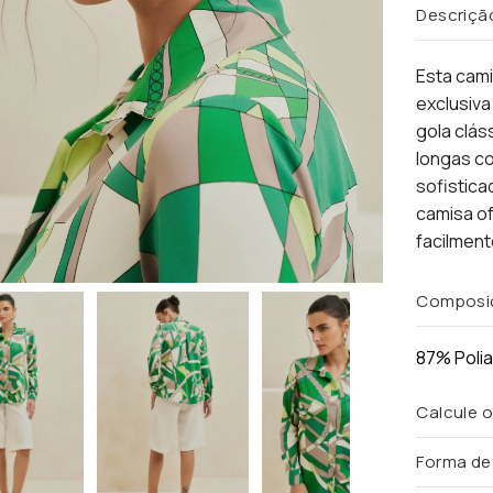
Descriçã
Esta cami
exclusiva
gola clás
longas c
sofistica
camisa of
facilmen
Composi
87% Poli
Calcule o
Forma d