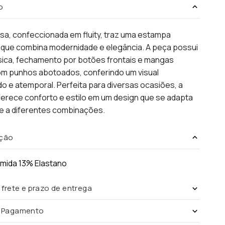
o
sa, confeccionada em fluity, traz uma estampa
 que combina modernidade e elegância. A peça possui
sica, fechamento por botões frontais e mangas
om punhos abotoados, conferindo um visual
do e atemporal. Perfeita para diversas ocasiões, a
erece conforto e estilo em um design que se adapta
te a diferentes combinações.
ção
amida 13% Elastano
 frete e prazo de entrega
e Pagamento