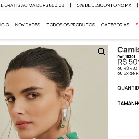
E GRÁTIS ACIMA DE R$ 800,00
5% DE DESCONTO NO PIX
NÍCIO
NOVIDADES
TODOS OS PRODUTOS
CATEGORIAS
S
Camis
Ref
15301
R$ 50
ou
R$ 483
ou
6x de R
QUANTI
TAMANHO