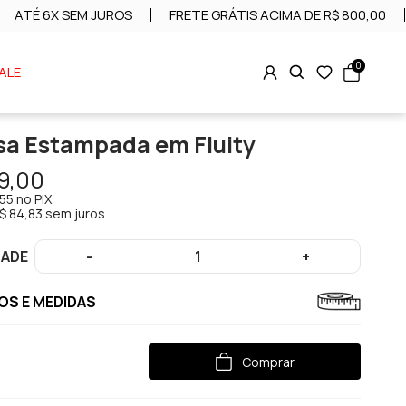
ATÉ 6X SEM JUROS
FRETE GRÁTIS ACIMA DE R$ 800,00
0
ALE
a Estampada em Fluity
9,00
,55
no PIX
$ 84,83 sem juros
DADE
-
1
+
S E MEDIDAS
Comprar