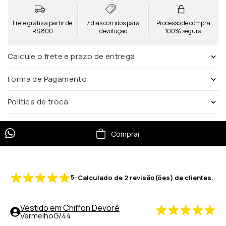
Frete grátis a partir de
7 dias corridos para
Processo de compra
R$ 800
devolução
100% segura
Calcule o frete e prazo de entrega
Forma de Pagamento
Política de troca
Comprar
-
5
Calculado de
2
revisão(ões) de clientes.
Vestido em Chiffon Devorê
Vermelho
G/44