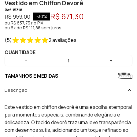
Vestido em Chiffon Devorê
Ref
15318
R$ 671,30
R$ 959,00
-
30
%
ou
R$ 637,73
no PIX
ou
6x de R$ 111,88 sem juros
(
5
)
2
avaliações
QUANTIDADE
-
1
+
TAMANHOS E MEDIDAS
Descrição
Este vestido em chiffon devorê é uma escolha atemporal
para momentos especiais, combinando elegância e
delicadeza. O tecido devorê traz uma leve transparência
com desenhos sutis, adicionando um toque refinado ao