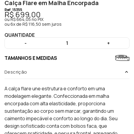
Calça Flare em Malha Encorpada
Ref
15355
R$ 699,00
ou
R$ 664,05
no PIX
ou
6x de R$ 116,50 sem juros
QUANTIDADE
-
1
+
TAMANHOS E MEDIDAS
Descrição
A calça flare une estrutura e conforto em uma
modelagem elegante. Confeccionada em malha
encorpada com alta elasticidade, proporciona
sustentação ao corpo sem marcar, garantindo um
caimento impecável e conforto ao longo do dia. Seu
design sofisticado conta com bolsos faca, que
oferecem praticidade, e nervura frontal, agregando