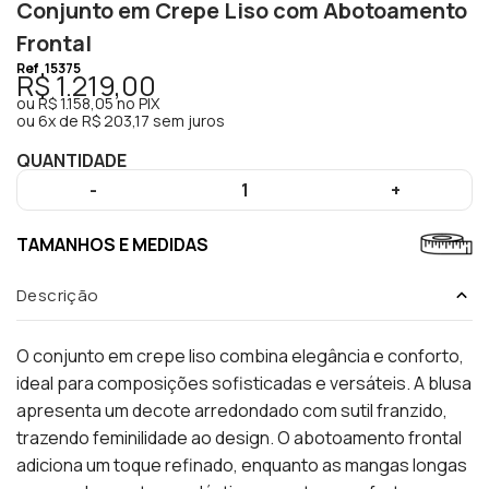
Conjunto em Crepe Liso com Abotoamento
Frontal
Ref
15375
R$ 1.219,00
ou
R$ 1.158,05
no PIX
ou
6x de R$ 203,17 sem juros
QUANTIDADE
-
1
+
TAMANHOS E MEDIDAS
Descrição
O conjunto em crepe liso combina elegância e conforto,
ideal para composições sofisticadas e versáteis. A blusa
apresenta um decote arredondado com sutil franzido,
trazendo feminilidade ao design. O abotoamento frontal
adiciona um toque refinado, enquanto as mangas longas