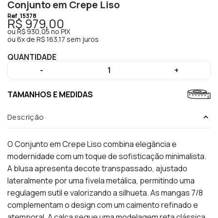
Conjunto em Crepe Liso
Ref
15378
R$ 979,00
ou
R$ 930,05
no PIX
ou
6x de R$ 163,17 sem juros
QUANTIDADE
-
1
+
TAMANHOS E MEDIDAS
Descrição
O Conjunto em Crepe Liso combina elegância e
modernidade com um toque de sofisticação minimalista.
A blusa apresenta decote transpassado, ajustado
lateralmente por uma fivela metálica, permitindo uma
regulagem sutil e valorizando a silhueta. As mangas 7/8
complementam o design com um caimento refinado e
atemporal. A calça segue uma modelagem reta clássica,