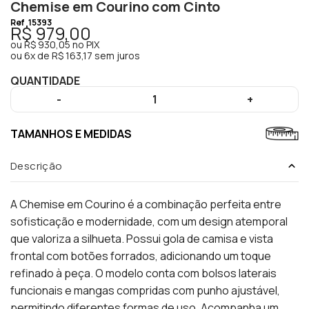
Chemise em Courino com Cinto
Ref
15393
R$ 979,00
ou
R$ 930,05
no PIX
ou
6x de R$ 163,17 sem juros
QUANTIDADE
-
1
+
TAMANHOS E MEDIDAS
Descrição
A Chemise em Courino é a combinação perfeita entre
sofisticação e modernidade, com um design atemporal
que valoriza a silhueta. Possui gola de camisa e vista
frontal com botões forrados, adicionando um toque
refinado à peça. O modelo conta com bolsos laterais
funcionais e mangas compridas com punho ajustável,
permitindo diferentes formas de uso. Acompanha um