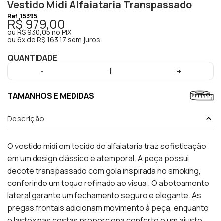
Vestido Midi Alfaiataria Transpassado
Ref
15395
R$ 979,00
ou
R$ 930,05
no PIX
ou
6x de R$ 163,17 sem juros
QUANTIDADE
-
1
+
TAMANHOS E MEDIDAS
Descrição
O vestido midi em tecido de alfaiataria traz sofisticação
em um design clássico e atemporal. A peça possui
decote transpassado com gola inspirada no smoking,
conferindo um toque refinado ao visual. O abotoamento
lateral garante um fechamento seguro e elegante. As
pregas frontais adicionam movimento à peça, enquanto
o lastex nas costas proporciona conforto e um ajuste