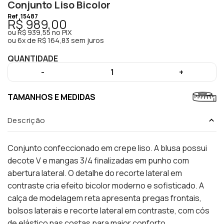
Conjunto Liso Bicolor
Ref
15487
R$ 989,00
ou
R$ 939,55
no PIX
ou
6x de R$ 164,83 sem juros
QUANTIDADE
-
1
+
TAMANHOS E MEDIDAS
Descrição
Conjunto confeccionado em crepe liso. A blusa possui
decote V e mangas 3/4 finalizadas em punho com
abertura lateral. O detalhe do recorte lateral em
contraste cria efeito bicolor moderno e sofisticado. A
calça de modelagem reta apresenta pregas frontais,
bolsos laterais e recorte lateral em contraste, com cós
de elástico nas costas para maior conforto.