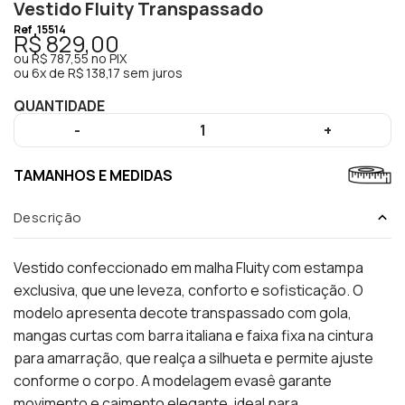
Vestido Fluity Transpassado
Ref
15514
R$ 829,00
ou
R$ 787,55
no PIX
ou
6x de R$ 138,17 sem juros
QUANTIDADE
-
1
+
TAMANHOS E MEDIDAS
Descrição
Vestido confeccionado em malha Fluity com estampa
exclusiva, que une leveza, conforto e sofisticação. O
modelo apresenta decote transpassado com gola,
mangas curtas com barra italiana e faixa fixa na cintura
para amarração, que realça a silhueta e permite ajuste
conforme o corpo. A modelagem evasê garante
movimento e caimento elegante, ideal para