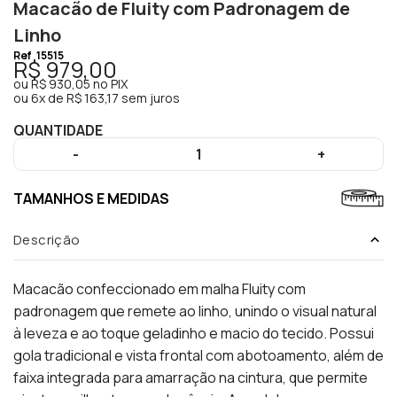
Macacão de Fluity com Padronagem de
Linho
Ref
15515
R$ 979,00
ou
R$ 930,05
no PIX
ou
6x de R$ 163,17 sem juros
QUANTIDADE
-
1
+
TAMANHOS E MEDIDAS
Descrição
Macacão confeccionado em malha Fluity com
padronagem que remete ao linho, unindo o visual natural
à leveza e ao toque geladinho e macio do tecido. Possui
gola tradicional e vista frontal com abotoamento, além de
faixa integrada para amarração na cintura, que permite