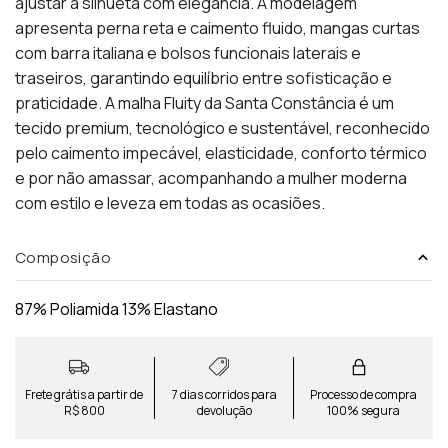
ajustar a silhueta com elegância. A modelagem
apresenta perna reta e caimento fluido, mangas curtas
com barra italiana e bolsos funcionais laterais e
traseiros, garantindo equilíbrio entre sofisticação e
praticidade. A malha Fluity da Santa Constância é um
tecido premium, tecnológico e sustentável, reconhecido
pelo caimento impecável, elasticidade, conforto térmico
e por não amassar, acompanhando a mulher moderna
com estilo e leveza em todas as ocasiões.
Composição
87% Poliamida 13% Elastano
Frete grátis a partir de
7 dias corridos para
Processo de compra
R$ 800
devolução
100% segura