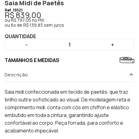
Saia Midi de Paetês
Ref
15521
R$ 839,00
ou
R$ 797,05
no PIX
ou
6x de R$ 139,83 sem juros
QUANTIDADE
-
1
+
TAMANHOS E MEDIDAS
Descrição
Saia midi confeccionada em tecido de paetês, que traz
brilho sutil e sofisticado ao visual. De modelagem reta e
comprimento midi, conta com cós em chiffon e elástico
embutido em toda a cintura, garantindo ajuste
confortável ao corpo. Peça forrada, para conforto e
acabamento impecável.