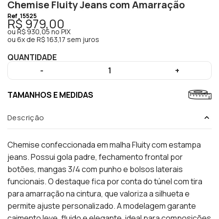
Chemise Fluity Jeans com Amarração
Ref
15525
R$ 979,00
ou
R$ 930,05
no PIX
ou
6x de R$ 163,17 sem juros
QUANTIDADE
-
1
+
TAMANHOS E MEDIDAS
Descrição
Chemise confeccionada em malha Fluity com estampa
jeans. Possui gola padre, fechamento frontal por
botões, mangas 3/4 com punho e bolsos laterais
funcionais. O destaque fica por conta do túnel com tira
para amarração na cintura, que valoriza a silhueta e
permite ajuste personalizado. A modelagem garante
caimento leve, fluido e elegante, ideal para composições