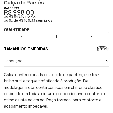
Calça de Paetês
Ref
15529
R$ 998,00
ou
R$ 948,10
no PIX
ou
6x de R$ 166,33 sem juros
QUANTIDADE
-
1
+
TAMANHOS E MEDIDAS
Descrição
Calça confeccionada em tecido de paetês, que traz
brilho sutil e toque sofisticado à produção. De
modelagem reta, conta com cós em chiffon e elástico
embutido em toda a cintura, proporcionando conforto e
ótimo ajuste ao corpo. Peça forrada, para conforto e
acabamento impecável.