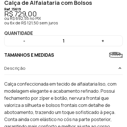
Calça de Alfaiataria com Bolsos
Ref
15619
R$ 729,00
ou
R$ 692,55
no PIX
ou
6x de R$ 121,50 sem juros
QUANTIDADE
-
1
+
TAMANHOS E MEDIDAS
Descrição
Calça confeccionada em tecido de alfaiataria liso, com
modelagem elegante e acabamento refinado. Possui
fechamento por zíper e botão, nervura frontal que
valoriza a silhueta e bolsos frontais com detalhe de
abotoamento, trazendo um toque sofisticado à peça.
Conta ainda com elástico no cós na parte posterior,
garantindo mais conforto e melhor ajuste ao corpo.