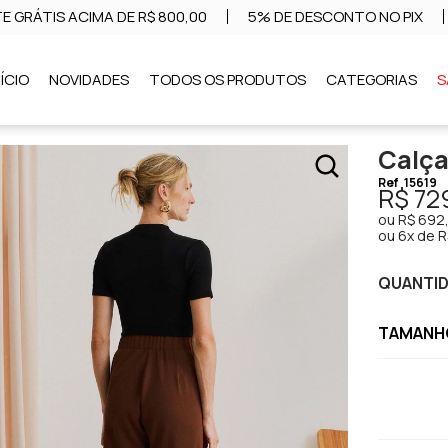
E GRÁTIS ACIMA DE R$ 800,00
5% DE DESCONTO NO PIX
NÍCIO
NOVIDADES
TODOS OS PRODUTOS
CATEGORIAS
S
Calça
Ref
15619
R$ 72
ou
R$ 692
ou
6x de R
QUANTI
TAMANHO