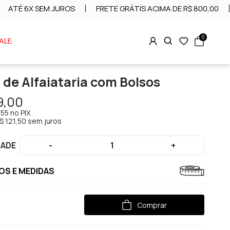
ATÉ 6X SEM JUROS
FRETE GRÁTIS ACIMA DE R$ 800,00
0
ALE
 de Alfaiataria com Bolsos
9,00
,55
no PIX
$ 121,50 sem juros
DADE
-
1
+
S E MEDIDAS
Comprar