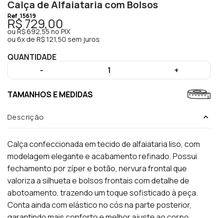
Calça de Alfaiataria com Bolsos
Ref
15619
R$ 729,00
ou
R$ 692,55
no PIX
ou
6x de R$ 121,50 sem juros
QUANTIDADE
-
1
+
TAMANHOS E MEDIDAS
Descrição
Calça confeccionada em tecido de alfaiataria liso, com
modelagem elegante e acabamento refinado. Possui
fechamento por zíper e botão, nervura frontal que
valoriza a silhueta e bolsos frontais com detalhe de
abotoamento, trazendo um toque sofisticado à peça.
Conta ainda com elástico no cós na parte posterior,
garantindo mais conforto e melhor ajuste ao corpo.