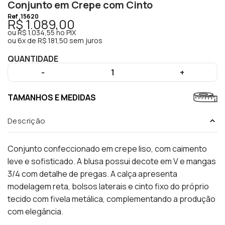
Conjunto em Crepe com Cinto
Ref
15620
R$ 1.089,00
ou
R$ 1.034,55
no PIX
ou
6x de R$ 181,50 sem juros
QUANTIDADE
-
1
+
TAMANHOS E MEDIDAS
Descrição
Conjunto confeccionado em crepe liso, com caimento
leve e sofisticado. A blusa possui decote em V e mangas
3/4 com detalhe de pregas. A calça apresenta
modelagem reta, bolsos laterais e cinto fixo do próprio
tecido com fivela metálica, complementando a produção
com elegância.