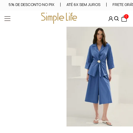
5% DE DESCONTO NO PIX
ATÉ 6X SEM JUROS
FRETE GRÁT
0