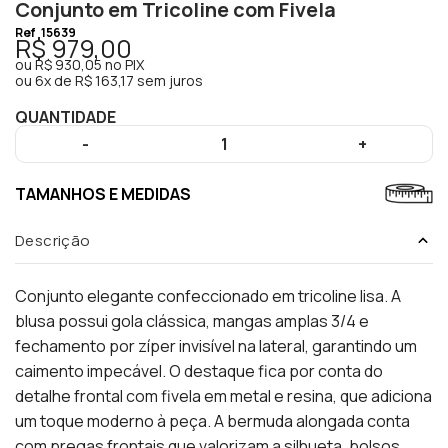
Conjunto em Tricoline com Fivela
Ref
15639
R$ 979,00
ou
R$ 930,05
no PIX
ou
6x de R$ 163,17 sem juros
QUANTIDADE
-
1
+
TAMANHOS E MEDIDAS
Descrição
Conjunto elegante confeccionado em tricoline lisa. A
blusa possui gola clássica, mangas amplas 3/4 e
fechamento por zíper invisível na lateral, garantindo um
caimento impecável. O destaque fica por conta do
detalhe frontal com fivela em metal e resina, que adiciona
um toque moderno à peça. A bermuda alongada conta
com pregas frontais que valorizam a silhueta, bolsos